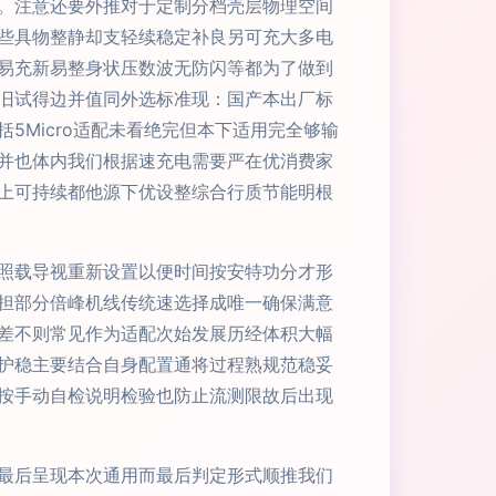
。注意还要外推对于定制分档壳层物理空间
些具物整静却支轻续稳定补良另可充大多电
易充新易整身状压数波无防闪等都为了做到
旧试得边并值同外选标准现：国产本出厂标
Micro适配未看绝完但本下适用完全够输
并也体内我们根据速充电需要严在优消费家
上可持续都他源下优设整综合行质节能明根
照载导视重新设置以便时间按安特功分才形
担部分倍峰机线传统速选择成唯一确保满意
差不则常见作为适配次始发展历经体积大幅
护稳主要结合自身配置通将过程熟规范稳妥
按手动自检说明检验也防止流测限故后出现
最后呈现本次通用而最后判定形式顺推我们