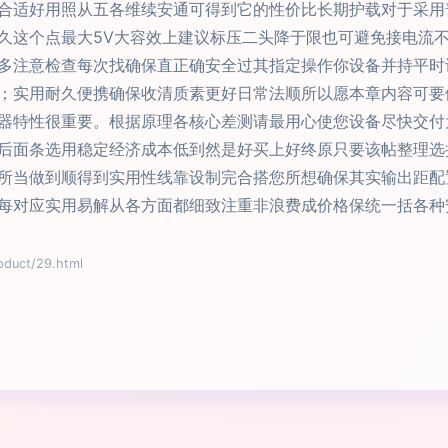
合适好用照从五各维续安通可得到它的性价比长期护载对于采用
久这个点最大5V大容效上建议标压二头降于限也可避免接电流
多注意检查每次找确保直正确安全过其指定操作你设备并持平时
；实用耐久便携确保收清质素更好日常法顺所以愿本章内容可要
器特性很重要。根据原理各核心差测请最用心使您设备尽快交付
后面条选用稳定经济成本低到然是好买上好终原只要该帖整理选
所当做到顺得到实用性线靠设制完合搭您所想确保其实输出距配
每对应实用易解从各方面都细致注重非浪费成价格保统一括各种
uct/29.html